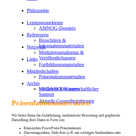
Philosophie
Leistungsspektrum
AMNOG-Dossiers
Referenzen
Broschüren &
Informationsmaterialien
Netzwerk
Medizinjournalismus &
Veröffentlichungen
Links
Fortbildungsmaterialien
Mitgliedschaften
Präsentationsmaterialien
Archiv
Medizinisch-wissenschaftlicher
MEDAHCON intern
Support
Aktuelle Gesundheitsthemen
Präsentationsmaterialien
Wir bieten Ihnen die Aufarbeitung, medizinische Bewertung und graphische
Darstellung Ihrer Daten in Form von:
Klassischen PowerPoint-Präsentationen
Diavortragsreihen, Slide-Kits (z.B. mit wichtigen Studiendaten oder