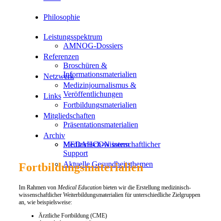
Philosophie
Leistungsspektrum
AMNOG-Dossiers
Referenzen
Broschüren &
Informationsmaterialien
Netzwerk
Medizinjournalismus &
Veröffentlichungen
Links
Fortbildungsmaterialien
Mitgliedschaften
Präsentationsmaterialien
Archiv
Medizinisch-wissenschaftlicher
MEDAHCON intern
Support
Aktuelle Gesundheitsthemen
Fortbildungsmaterialien
Im Rahmen von
Medical Education
bieten wir die Erstellung medizinisch-
wissenschaftlicher Weiterbildungsmaterialien für unterschiedliche Zielgruppen
an, wie beispielsweise:
Ärztliche Fortbildung (CME)